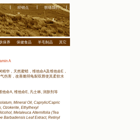
︱
︱
︱
经销点
联络我们
肤保养
保健食品
羊毛制品
其它
tamin A
树精华，天然蜜蜡，维他命A及维他命E，
空气伤害，改善脆弱龟裂双唇使其柔软水
。
他命A, 维他命E, 凡士林, 润肤剂等
latum, Mineral Oil, Caprylic/Capric
x, Ozokerite, Ethylhexyl
cohol, Melaleuca Alternifolia (Tea
oe Barbadensis Leaf Extract, Retinyl