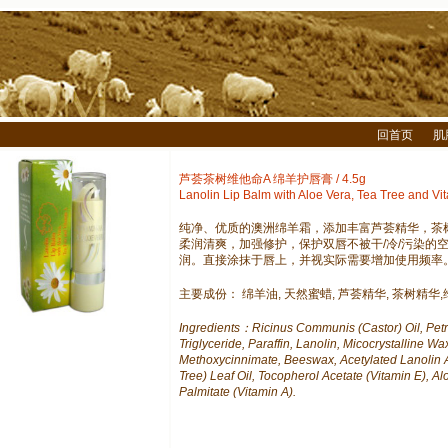
回首页
肌
芦荟茶树维他命A 绵羊护唇膏 / 4.5g
Lanolin Lip Balm with Aloe Vera, Tea Tree and Vi
纯净、优质的澳洲绵羊霜，添加丰富芦荟精华，茶
柔润清爽，加强修护，保护双唇不被干/冷/污染的
润。直接涂抹于唇上，并视实际需要增加使用频率
主要成份： 绵羊油, 天然蜜蜡, 芦荟精华, 茶树精华,维
Ingredients：Ricinus Communis (Castor) Oil, Petro
Triglyceride, Paraffin, Lanolin, Micocrystalline Wa
Methoxycinnimate, Beeswax, Acetylated Lanolin Al
Tree) Leaf Oil, Tocopherol Acetate (Vitamin E), Al
Palmitate (Vitamin A).